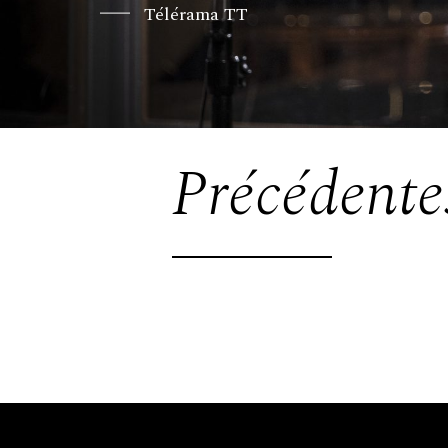
Télérama TT
Précédente