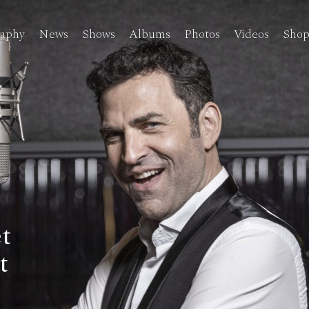
raphy
News
Shows
Albums
Photos
Videos
Sho
et
t