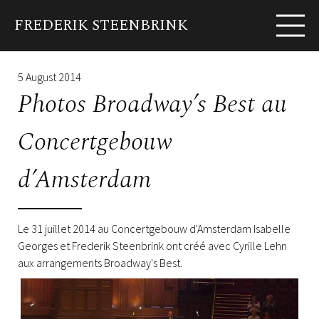
FREDERIK STEENBRINK
EN
FR
Biography
News
Shows
Albums
Pho
5 August 2014
Photos Broadway’s Best au
Concertgebouw
d’Amsterdam
Le 31 juillet 2014 au Concertgebouw d'Amsterdam Isabelle
Georges et Frederik Steenbrink ont créé avec Cyrille Lehn
aux arrangements Broadway's Best.